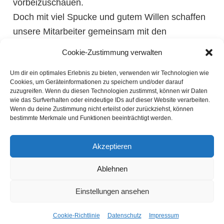
vorbeizuschauen.
Doch mit viel Spucke und gutem Willen schaffen
unsere Mitarbeiter gemeinsam mit den
Angehörigen auch hier den einen oder anderen
Cookie-Zustimmung verwalten
Stolperstein aus dem Weg!
Um dir ein optimales Erlebnis zu bieten, verwenden wir Technologien wie
Ruckzuck wird ein Skype-Profil angelegt, etwas
Cookies, um Geräteinformationen zu speichern und/oder darauf
Privatssphäre geschaffen und schon können sich
zuzugreifen. Wenn du diesen Technologien zustimmst, können wir Daten
wie das Surfverhalten oder eindeutige IDs auf dieser Website verarbeiten.
Mutter und Tochter aus der Ferne in die Augen
Wenn du deine Zustimmung nicht erteilst oder zurückziehst, können
schauen!
bestimmte Merkmale und Funktionen beeinträchtigt werden.
Akzeptieren
Ablehnen
Besuchen Sie auch unsere Partner vom
Warener
Einstellungen ansehen
Pflegedienst
und dem
Betreuten Wohnen Waren
.
IMPRESSUM
DATENSCHUTZ
Cookie-Richtlinie
Datenschutz
Impressum