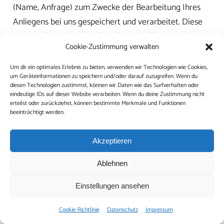
(Name, Anfrage) zum Zwecke der Bearbeitung Ihres
Anliegens bei uns gespeichert und verarbeitet. Diese
Daten geben wir nicht ohne Ihre Einwilligung weiter.
Cookie-Zustimmung verwalten
Die Verarbeitung dieser Daten erfolgt auf Grundlage
von Art. 6 Abs. 1 lit. b DSGVO, sofern Ihre Anfrage mit
Um dir ein optimales Erlebnis zu bieten, verwenden wir Technologien wie Cookies,
um Geräteinformationen zu speichern und/oder darauf zuzugreifen. Wenn du
der Erfüllung eines Vertrags zusammenhängt oder zur
diesen Technologien zustimmst, können wir Daten wie das Surfverhalten oder
Durchführung vorvertraglicher Maßnahmen
eindeutige IDs auf dieser Website verarbeiten. Wenn du deine Zustimmung nicht
erteilst oder zurückziehst, können bestimmte Merkmale und Funktionen
erforderlich ist. In allen übrigen Fällen beruht die
beeinträchtigt werden.
Verarbeitung auf unserem berechtigten Interesse an
der effektiven Bearbeitung der an uns gerichteten
Akzeptieren
Anfragen (Art. 6 Abs. 1 lit. f DSGVO) oder auf Ihrer
Ablehnen
Einwilligung (Art. 6 Abs. 1 lit. a DSGVO) sofern diese
abgefragt wurde; die Einwilligung ist jederzeit
Einstellungen ansehen
widerrufbar.
Cookie-Richtlinie
Datenschutz
Impressum
Die von Ihnen an uns per Kontaktanfragen